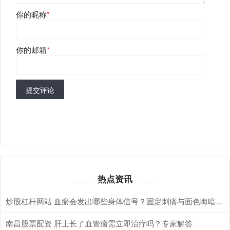
你的昵称
*
你的邮箱
*
提交评论
热点资讯
炒股杠杆网站 血瘀会发出哪些身体信号？固定刺痛与面色晦暗需综合辨别
南昌股票配资 肝上长了血管瘤需立即治疗吗？专家解答