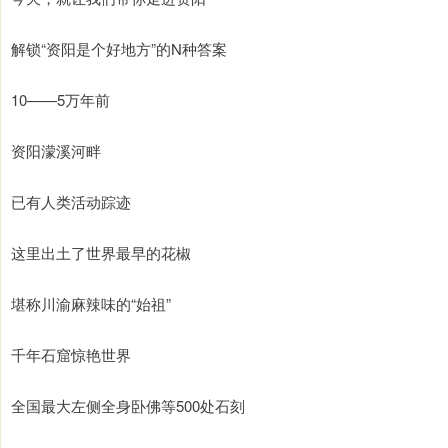
解锁“资阳是个好地方”的N种答案
10——5万年前
资阳濛溪河畔
已有人类活动踪迹
这里出土了世界最早的花椒
堪称川渝麻辣味的“始祖”
千年石窟惊艳世界
全国最大左侧全身卧佛等500处石刻