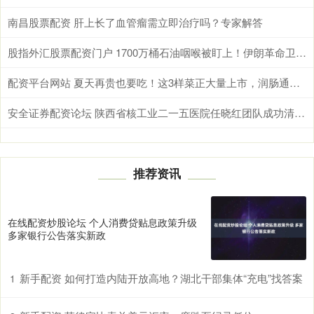
南昌股票配资 肝上长了血管瘤需立即治疗吗？专家解答
股指外汇股票配资门户 1700万桶石油咽喉被盯上！伊朗革命卫队总司令亲临霍尔木兹，释放最强威慑信号
配资平台网站 夏天再贵也要吃！这3样菜正大量上市，润肠通便，全家都受益！
安全证券配资论坛 陕西省核工业二一五医院任晓红团队成功清除罕见静脉内平滑肌瘤病
推荐资讯
在线配资炒股论坛 个人消费贷贴息政策升级
多家银行公告落实新政
新手配资 如何打造内陆开放高地？湖北干部集体“充电”找答案
1