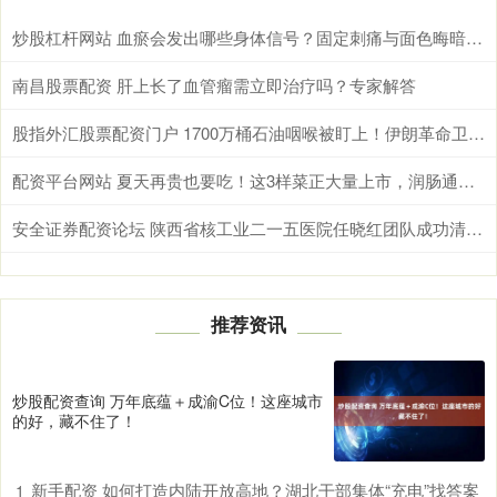
炒股杠杆网站 血瘀会发出哪些身体信号？固定刺痛与面色晦暗需综合辨别
南昌股票配资 肝上长了血管瘤需立即治疗吗？专家解答
股指外汇股票配资门户 1700万桶石油咽喉被盯上！伊朗革命卫队总司令亲临霍尔木兹，释放最强威慑信号
配资平台网站 夏天再贵也要吃！这3样菜正大量上市，润肠通便，全家都受益！
安全证券配资论坛 陕西省核工业二一五医院任晓红团队成功清除罕见静脉内平滑肌瘤病
推荐资讯
炒股配资查询 万年底蕴＋成渝C位！这座城市
的好，藏不住了！
新手配资 如何打造内陆开放高地？湖北干部集体“充电”找答案
1