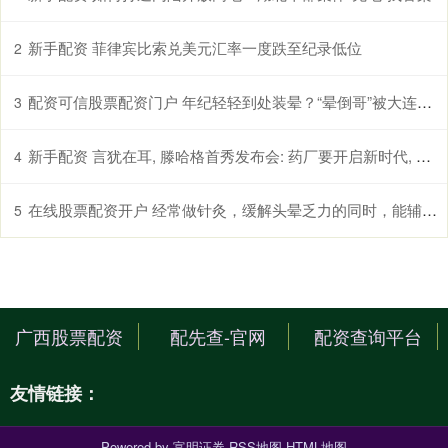
新手配资 菲律宾比索兑美元汇率一度跌至纪录低位
2
配资可信股票配资门户 年纪轻轻到处装晕？“晕倒哥”被大连警方行政拘留
3
新手配资 言犹在耳, 滕哈格首秀发布会: 药厂要开启新时代, 新纪元了
4
在线股票配资开户 经常做针灸，缓解头晕乏力的同时，能辅助控制高血压吗？真相来了
5
广西股票配资
配先查-官网
配资查询平台
友情链接：
Powered by
富明证券
RSS地图
HTML地图