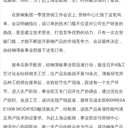
在新钢集团一季度营销工作会议上, 营销中心汇报了这笔询
单。会议明确指出，该订单的技术门槛不仅是对公司生产研发的
挑战，更是建立技术壁垒、打造竞争优势的动力。只有一次次突
破门槛，才能不断提升新钢产品的市场竞争力。会议最终决定，
由硅钢薄板事业部接下这笔订单。
接单后新手配资，硅钢薄板事业部迅速行动，接连召开4场工
艺讨论会钻研相关工艺，仅产品实验就开展10余次。薄板研究所
品种工程师自接单起，全程驻守生产现场，跟进每一个生产环
节。进入生产阶段，事业部又专门召开生产协调会，通过优化生
产组织、改进工艺，成功实现产线提速，最终完成全部8000吨SA
E1006 MODIFIED酸洗板生产，经检测，该批产品各项性能均满
足用户技术协议要求。为赶上海运船期，事业部还与营销中心、
物流中心协同联动，将一半产品由铁运改为汽运，成功确保产品