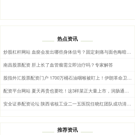
热点资讯
炒股杠杆网站 血瘀会发出哪些身体信号？固定刺痛与面色晦暗需综合辨别
南昌股票配资 肝上长了血管瘤需立即治疗吗？专家解答
股指外汇股票配资门户 1700万桶石油咽喉被盯上！伊朗革命卫队总司令亲临霍尔木兹，释放最强威慑信号
配资平台网站 夏天再贵也要吃！这3样菜正大量上市，润肠通便，全家都受益！
安全证券配资论坛 陕西省核工业二一五医院任晓红团队成功清除罕见静脉内平滑肌瘤病
推荐资讯