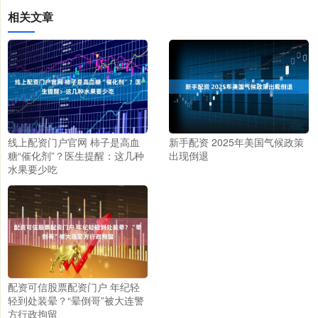
相关文章
线上配资门户官网 柿子是高血
新手配资 2025年美国气候政策
糖“催化剂”？医生提醒：这几种
出现倒退
水果要少吃
配资可信股票配资门户 年纪轻
轻到处装晕？“晕倒哥”被大连警
方行政拘留