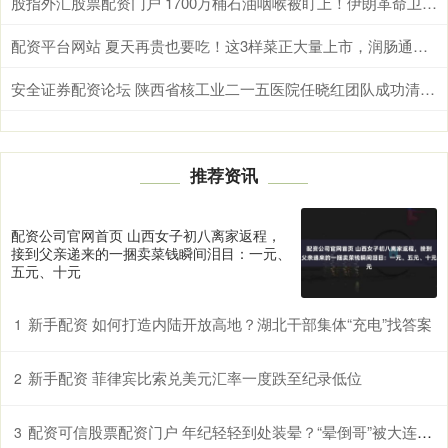
股指外汇股票配资门户 1700万桶石油咽喉被盯上！伊朗革命卫队总司令亲临霍尔木兹，释放最强威慑信号
配资平台网站 夏天再贵也要吃！这3样菜正大量上市，润肠通便，全家都受益！
安全证券配资论坛 陕西省核工业二一五医院任晓红团队成功清除罕见静脉内平滑肌瘤病
推荐资讯
配资公司官网首页 山西女子初八离家返程，
接到父亲递来的一捆卖菜钱瞬间泪目：一元、
五元、十元
新手配资 如何打造内陆开放高地？湖北干部集体“充电”找答案
1
新手配资 菲律宾比索兑美元汇率一度跌至纪录低位
2
配资可信股票配资门户 年纪轻轻到处装晕？“晕倒哥”被大连警方行政拘留
3