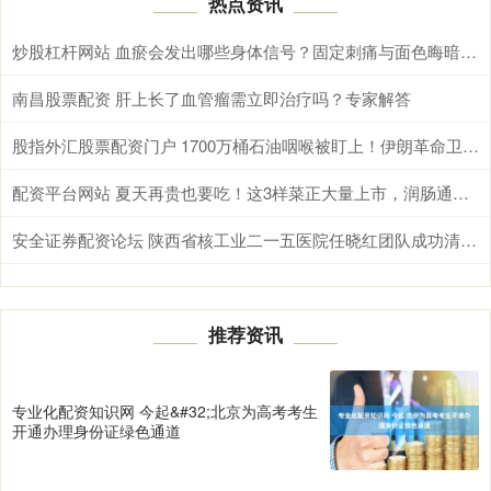
热点资讯
炒股杠杆网站 血瘀会发出哪些身体信号？固定刺痛与面色晦暗需综合辨别
南昌股票配资 肝上长了血管瘤需立即治疗吗？专家解答
股指外汇股票配资门户 1700万桶石油咽喉被盯上！伊朗革命卫队总司令亲临霍尔木兹，释放最强威慑信号
配资平台网站 夏天再贵也要吃！这3样菜正大量上市，润肠通便，全家都受益！
安全证券配资论坛 陕西省核工业二一五医院任晓红团队成功清除罕见静脉内平滑肌瘤病
推荐资讯
专业化配资知识网 今起&#32;北京为高考考生
开通办理身份证绿色通道