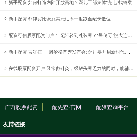
新手配资 如何打造内陆开放高地？湖北干部集体“充电”找答案
1
新手配资 菲律宾比索兑美元汇率一度跌至纪录低位
2
配资可信股票配资门户 年纪轻轻到处装晕？“晕倒哥”被大连警方行政拘留
3
新手配资 言犹在耳, 滕哈格首秀发布会: 药厂要开启新时代, 新纪元了
4
在线股票配资开户 经常做针灸，缓解头晕乏力的同时，能辅助控制高血压吗？真相来了
5
广西股票配资
配先查-官网
配资查询平台
友情链接：