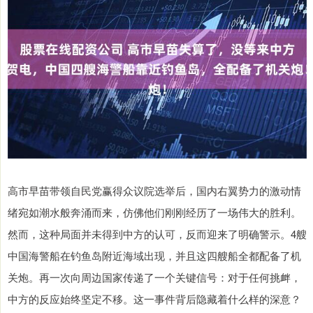
高市早苗带领自民党赢得众议院选举后，国内右翼势力的激动情
绪宛如潮水般奔涌而来，仿佛他们刚刚经历了一场伟大的胜利。
然而，这种局面并未得到中方的认可，反而迎来了明确警示。4艘
中国海警船在钓鱼岛附近海域出现，并且这四艘船全都配备了机
关炮。再一次向周边国家传递了一个关键信号：对于任何挑衅，
中方的反应始终坚定不移。这一事件背后隐藏着什么样的深意？