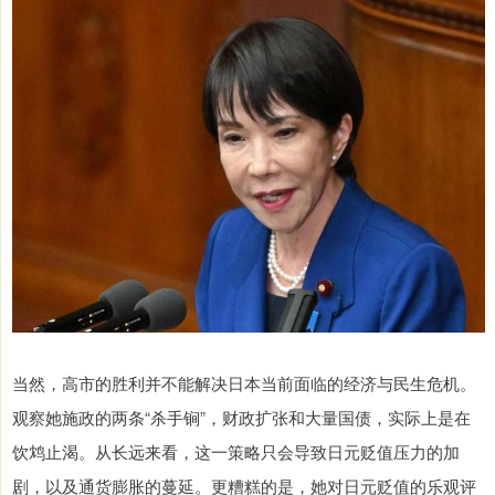
当然，高市的胜利并不能解决日本当前面临的经济与民生危机。
观察她施政的两条“杀手锏”，财政扩张和大量国债，实际上是在
饮鸩止渴。从长远来看，这一策略只会导致日元贬值压力的加
剧，以及通货膨胀的蔓延。更糟糕的是，她对日元贬值的乐观评