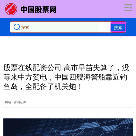
搜索
股票在线配资公司 高市早苗失算了，没
等来中方贺电，中国四艘海警船靠近钓
鱼岛，全配备了机关炮！
网站：富明证券