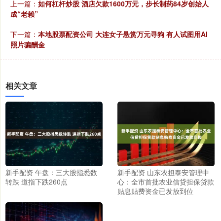
上一篇：
如何杠杆炒股 酒店欠款1600万元，步长制药84岁创始人
成“老赖”
下一篇：
本地股票配资公司 大连女子悬赏万元寻狗 有人试图用AI
照片骗酬金
相关文章
新手配资 午盘：三大股指悉数
新手配资 山东农担泰安管理中
转跌 道指下跌260点
心：全市首批农业信贷担保贷款
贴息贴费资金已发放到位