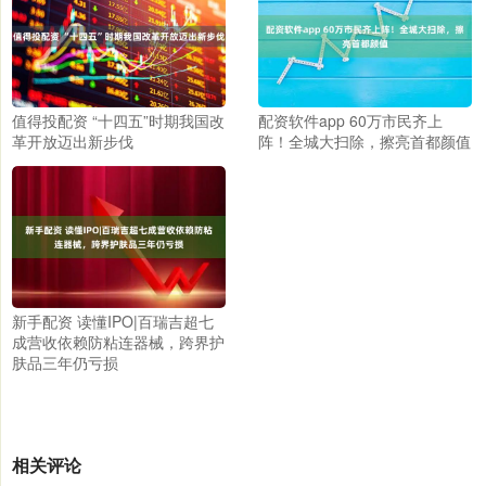
值得投配资 “十四五”时期我国改
配资软件app 60万市民齐上
革开放迈出新步伐
阵！全城大扫除，擦亮首都颜值
新手配资 读懂IPO|百瑞吉超七
成营收依赖防粘连器械，跨界护
肤品三年仍亏损
相关评论