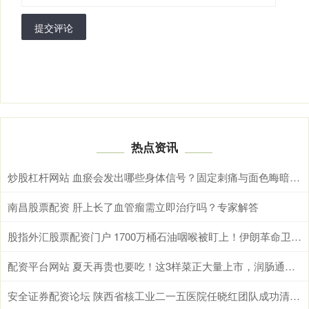
提交评论
热点资讯
炒股杠杆网站 血瘀会发出哪些身体信号？固定刺痛与面色晦暗需综合辨别
南昌股票配资 肝上长了血管瘤需立即治疗吗？专家解答
股指外汇股票配资门户 1700万桶石油咽喉被盯上！伊朗革命卫队总司令亲临霍尔木兹，释放最强威慑信号
配资平台网站 夏天再贵也要吃！这3样菜正大量上市，润肠通便，全家都受益！
安全证券配资论坛 陕西省核工业二一五医院任晓红团队成功清除罕见静脉内平滑肌瘤病