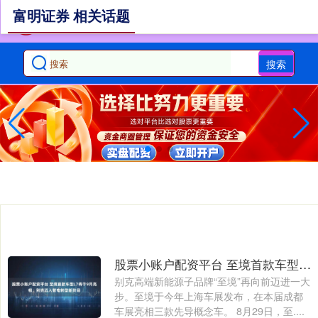
富明证券 相关话题
搜索
股票小账户配资平台 至境首款车型L7将于9月亮相，别克迈入智电转型新阶段
别克高端新能源子品牌“至境”再向前迈进一大
步。至境于今年上海车展发布，在本届成都
车展亮相三款先导概念车。 8月29日，至....