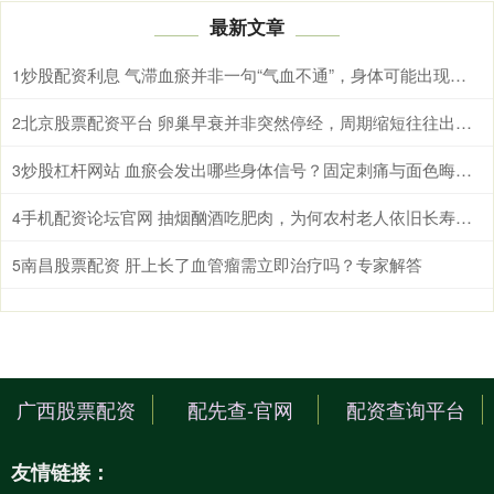
最新文章
炒股配资利息 气滞血瘀并非一句“气血不通”，身体可能出现这些变化
1
北京股票配资平台 卵巢早衰并非突然停经，周期缩短往往出现得更早
2
炒股杠杆网站 血瘀会发出哪些身体信号？固定刺痛与面色晦暗需综合辨别
3
手机配资论坛官网 抽烟酗酒吃肥肉，为何农村老人依旧长寿？这4个特征，或许是窍门
4
南昌股票配资 肝上长了血管瘤需立即治疗吗？专家解答
5
广西股票配资
配先查-官网
配资查询平台
友情链接：