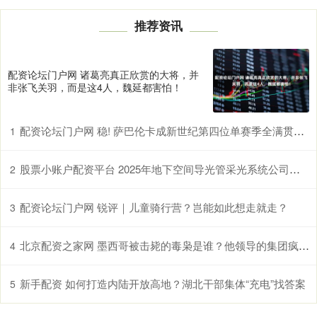
推荐资讯
配资论坛门户网 诸葛亮真正欣赏的大将，并
非张飞关羽，而是这4人，魏延都害怕！
配资论坛门户网 稳! 萨巴伦卡成新世纪第四位单赛季全满贯女单八强世界第一
1
股票小账户配资平台 2025年地下空间导光管采光系统公司排名
2
配资论坛门户网 锐评｜儿童骑行营？岂能如此想走就走？
3
北京配资之家网 墨西哥被击毙的毒枭是谁？他领导的集团疯狂报复，当地已如同“鬼城”
4
新手配资 如何打造内陆开放高地？湖北干部集体“充电”找答案
5