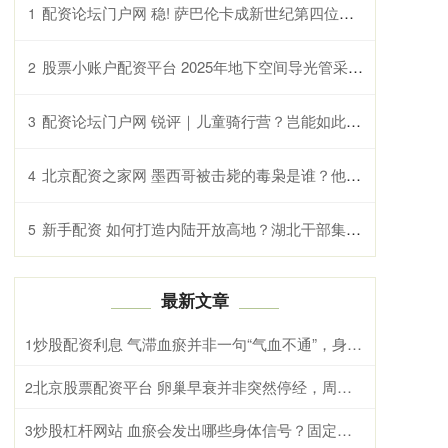
配资论坛门户网 稳! 萨巴伦卡成新世纪第四位单赛季全满贯女单八强世界第一
1
股票小账户配资平台 2025年地下空间导光管采光系统公司排名
2
配资论坛门户网 锐评｜儿童骑行营？岂能如此想走就走？
3
北京配资之家网 墨西哥被击毙的毒枭是谁？他领导的集团疯狂报复，当地已如同“鬼城”
4
新手配资 如何打造内陆开放高地？湖北干部集体“充电”找答案
5
最新文章
炒股配资利息 气滞血瘀并非一句“气血不通”，身体可能出现这些变化
1
北京股票配资平台 卵巢早衰并非突然停经，周期缩短往往出现得更早
2
炒股杠杆网站 血瘀会发出哪些身体信号？固定刺痛与面色晦暗需综合辨别
3