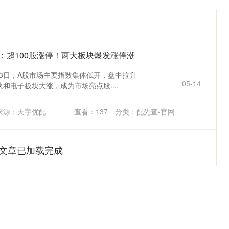
：超100股涨停！两大板块爆发涨停潮
13日，A股市场主要指数集体低开，盘中拉升
05-14
和电子板块大涨，成为市场亮点股....
来源：天宇优配
查看：
137
分类：
配先查-官网
文章已加载完成