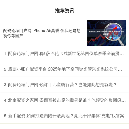
推荐资讯
配资论坛门户网 iPhone Air真香 但我还是想
劝你等国产
配资论坛门户网 稳! 萨巴伦卡成新世纪第四位单赛季全满贯女单八强世界第一
1
股票小账户配资平台 2025年地下空间导光管采光系统公司排名
2
配资论坛门户网 锐评｜儿童骑行营？岂能如此想走就走？
3
北京配资之家网 墨西哥被击毙的毒枭是谁？他领导的集团疯狂报复，当地已如同“鬼城”
4
新手配资 如何打造内陆开放高地？湖北干部集体“充电”找答案
5