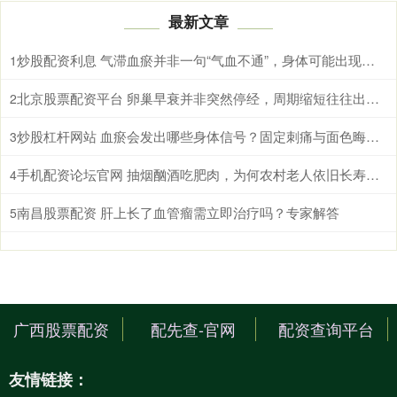
最新文章
炒股配资利息 气滞血瘀并非一句“气血不通”，身体可能出现这些变化
1
北京股票配资平台 卵巢早衰并非突然停经，周期缩短往往出现得更早
2
炒股杠杆网站 血瘀会发出哪些身体信号？固定刺痛与面色晦暗需综合辨别
3
手机配资论坛官网 抽烟酗酒吃肥肉，为何农村老人依旧长寿？这4个特征，或许是窍门
4
南昌股票配资 肝上长了血管瘤需立即治疗吗？专家解答
5
广西股票配资
配先查-官网
配资查询平台
友情链接：